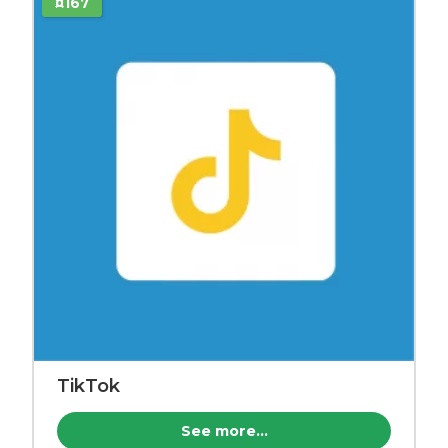
¤167
TikTok
See more...