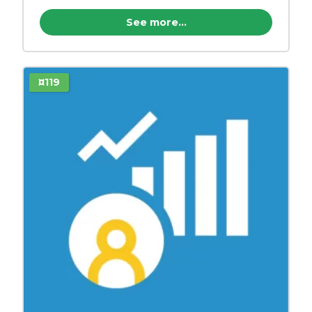
See more...
¤119