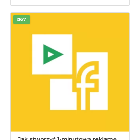
¤67
Jak stworzyć 1-minutową reklamę