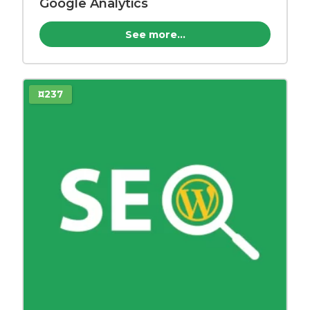
Google Analytics
See more...
¤237