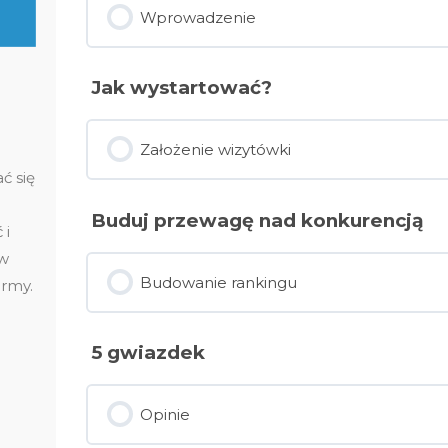
Wprowadzenie
Jak wystartować?
Założenie wizytówki
ć się
Buduj przewagę nad konkurencją
 i
ów
Budowanie rankingu
irmy.
5 gwiazdek
Opinie