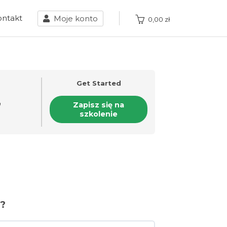
ontakt
Moje konto
0,00
zł
Get Started
7
Zapisz się na
szkolenie
?