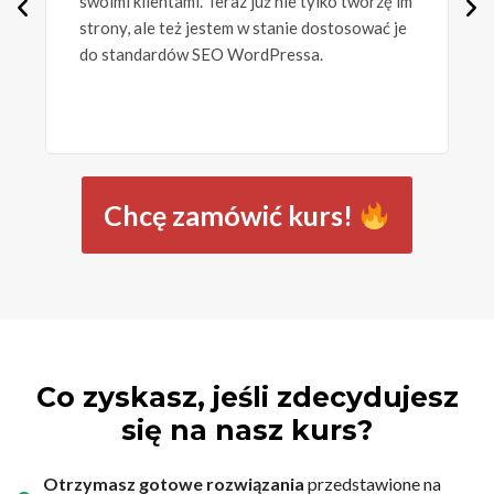
swoimi klientami. Teraz już nie tylko tworzę im
p
strony, ale też jestem w stanie dostosować je
b
do standardów SEO WordPressa.
z
n
Chcę zamówić kurs!
Co zyskasz, jeśli zdecydujesz
się na nasz kurs?
Otrzymasz gotowe rozwiązania
przedstawione na