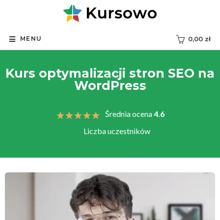
MENU
0,00
zł
Kurs optymalizacji stron SEO na
WordPress
Średnia ocena
4.6
★
★
★
★
★
Liczba uczestników