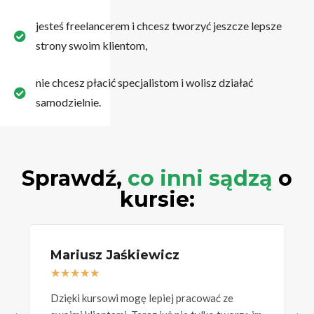
jesteś freelancerem i chcesz tworzyć jeszcze lepsze
strony swoim klientom,
nie chcesz płacić specjalistom i wolisz działać
samodzielnie.
Sprawdź,
co inni sądzą
o
kursie:
Mariusz Jaśkiewicz
A
★
★
★
★
★
Dzięki kursowi mogę lepiej pracować ze
T