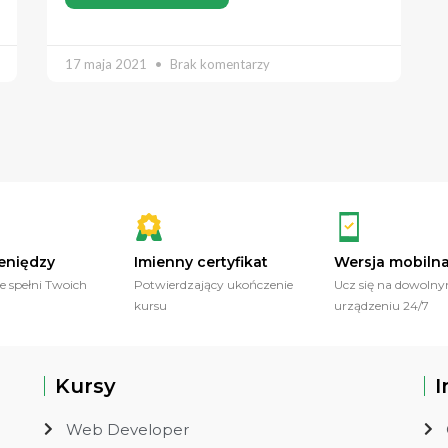
17 maja 2021
Brak komentarzy
eniędzy
Imienny certyfikat
Wersja mobiln
ie spełni Twoich
Potwierdzający ukończenie
Ucz się na dowoln
kursu
urządzeniu 24/7
Kursy
I
Web Developer