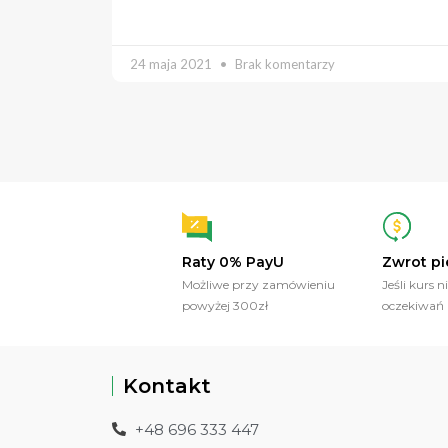
24 maja 2021
Brak komentarzy
Raty 0% PayU
Zwrot pi
Możliwe przy zamówieniu
Jeśli kurs n
powyżej 300zł
oczekiwań
Kontakt
+48 696 333 447