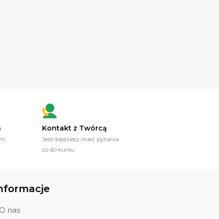
a
Kontakt z Twórcą
ym
Jeśli będziesz mieć pytania
co do kursu
nformacje
O nas