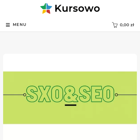
MENU
0,00
zł