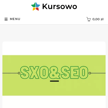
MENU
0,00
zł