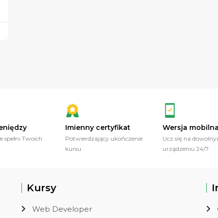
eniędzy
Imienny certyfikat
Wersja mobiln
ie spełni Twoich
Potwierdzający ukończenie
Ucz się na dowoln
kursu
urządzeniu 24/7
Kursy
I
Web Developer