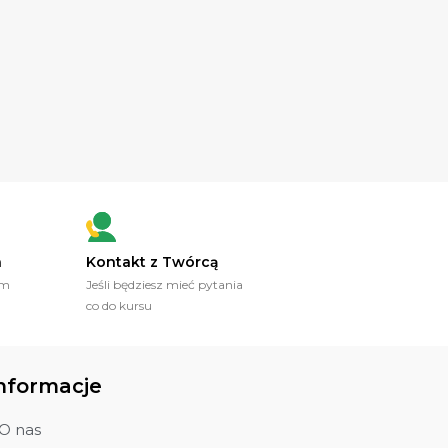
a
Kontakt z Twórcą
ym
Jeśli będziesz mieć pytania
co do kursu
nformacje
O nas