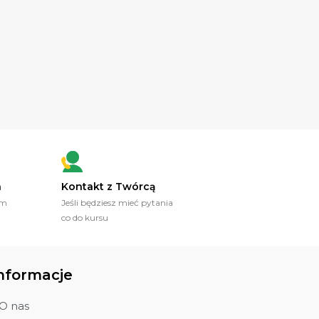
a
Kontakt z Twórcą
ym
Jeśli będziesz mieć pytania
co do kursu
nformacje
O nas