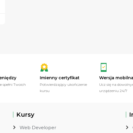
eniędzy
Imienny certyfikat
Wersja mobiln
ie spełni Twoich
Potwierdzający ukończenie
Ucz się na dowoln
kursu
urządzeniu 24/7
Kursy
I
Web Developer