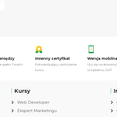
eniędzy
Imienny certyfikat
Wersja mobiln
ie spełni Twoich
Potwierdzający ukończenie
Ucz się na dowoln
kursu
urządzeniu 24/7
Kursy
I
Web Developer
Ekspert Marketingu