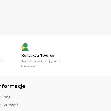
a
Kontakt z Twórcą
ym
Jeśli będziesz mieć pytania
co do kursu
nformacje
O nas
O kursach