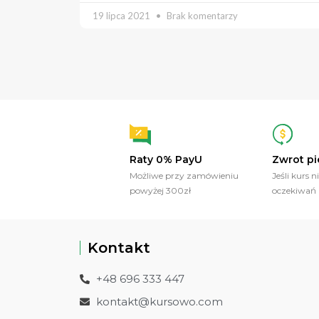
19 lipca 2021
Brak komentarzy
Raty 0% PayU
Zwrot pi
Możliwe przy zamówieniu
Jeśli kurs n
powyżej 300zł
oczekiwań
Kontakt
+48 696 333 447
kontakt@kursowo.com