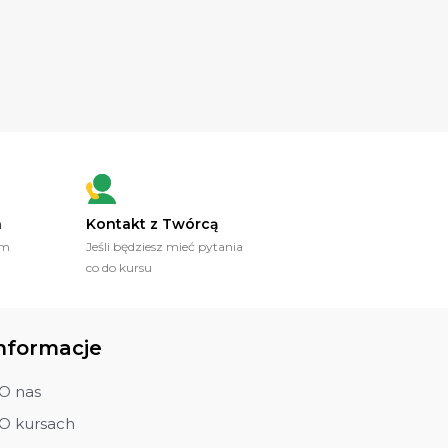
a
Kontakt z Twórcą
ym
Jeśli będziesz mieć pytania
co do kursu
nformacje
O nas
O kursach