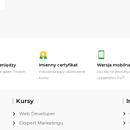
eniędzy
Imienny certyfikat
Wersja mobiln
ie spełni Twoich
Potwierdzający ukończenie
Ucz się na dowoln
kursu
urządzeniu 24/7
Kursy
I
Web Developer
Ekspert Marketingu