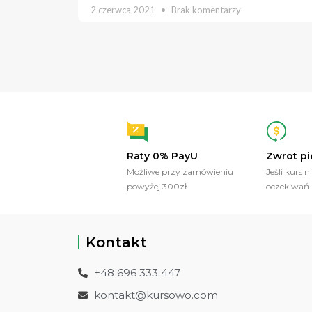
2 czerwca 2021
Brak komentarzy
Raty 0% PayU
Zwrot pi
Możliwe przy zamówieniu
Jeśli kurs n
powyżej 300zł
oczekiwań
Kontakt
+48 696 333 447
kontakt@kursowo.com