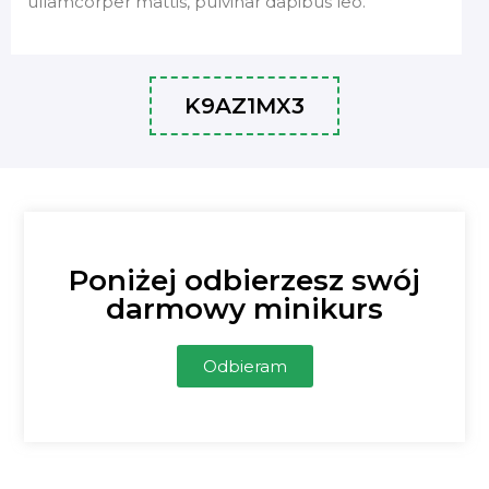
ullamcorper mattis, pulvinar dapibus leo.
K9AZ1MX3
Poniżej odbierzesz swój
darmowy minikurs
Odbieram