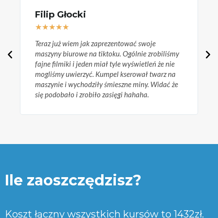
Filip Głocki
★
★
★
★
★
Teraz już wiem jak zaprezentować swoje
W
maszyny biurowe na tiktoku. Ogólnie zrobiliśmy
c
fajne filmiki i jeden miał tyle wyświetleń że nie
d
mogliśmy uwierzyć. Kumpel kserował twarz na
p
maszynie i wychodziły śmieszne miny. Widać że
się podobało i zrobiło zasięgi hahaha.
Ile zaoszczędzisz?
Koszt łączny wszystkich kursów to 1432zł.