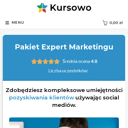
MENU
0,00
zł
Pakiet Expert Marketingu
Średnia ocena
4.8





Liczba uczestników:
Zdobędziesz kompleksowe umiejętności
pozyskiwania klientów
używając social
mediów.